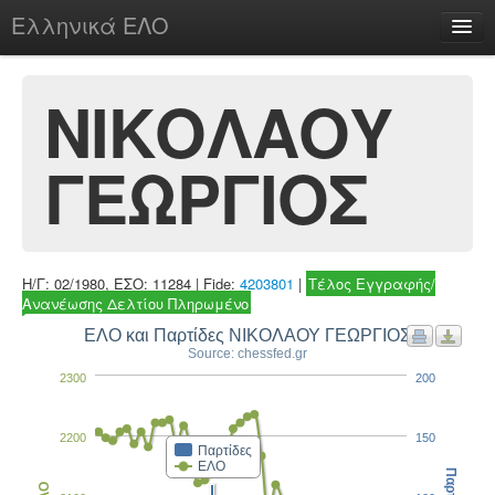
Ελληνικά ΕΛΟ
Περί
ΝΙΚΟΛΑΟΥ
ΓΕΩΡΓΙΟΣ
chesstu.be @ discord
Login
Η/Γ: 02/1980, ΕΣΟ: 11284 | Fide:
4203801
|
Τέλος Εγγραφής/
Ανανέωσης Δελτίου Πληρωμένο
ΕΛΟ και Παρτίδες ΝΙΚΟΛΑΟΥ ΓΕΩΡΓΙΟΣ
Source: chessfed.gr
2300
200
2200
150
Παρτίδες
ΕΛΟ