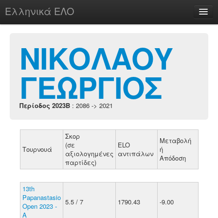
Ελληνικά ΕΛΟ
Περί
ΝΙΚΟΛΑΟΥ
ΓΕΩΡΓΙΟΣ
chesstu.be @ discord
Login
Περίοδος 2023B
: 2086 -> 2021
Σκορ
Μεταβολή
(σε
ELO
Τουρνουά
ή
αξιολογημένες
αντιπάλων
Απόδοση
παρτίδες)
13th
Papanastasio
5.5 / 7
1790.43
-9.00
Open 2023 -
A