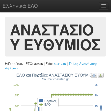
Ελληνικά ΕΛΟ
Περί
ΑΝΑΣΤΑΣΙΟ
Υ ΕΥΘΥΜΙΟΣ
chesstu.be @ discord
Login
Η/Γ: 11/1997, ΕΣΟ: 30635 | Fide:
4241746
|
Τέλος Ανανέωσης
Δελτίου
ΕΛΟ και Παρτίδες ΑΝΑΣΤΑΣΙΟΥ ΕΥΘΥΜΙΟΣ
Source: chessfed.gr
1200
25
1150
20
Παρτίδες
ΕΛΟ
1100
15