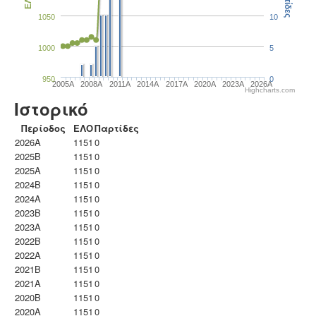
Παρτίδες
ΕΛΟ
1050
10
1000
5
950
0
2005A
2008A
2011A
2014A
2017A
2020A
2023Α
2026A
Highcharts.com
Ιστορικό
Περίοδος
ΕΛΟ
Παρτίδες
2026A
1151
0
2025B
1151
0
2025A
1151
0
2024B
1151
0
2024A
1151
0
2023B
1151
0
2023Α
1151
0
2022B
1151
0
2022A
1151
0
2021B
1151
0
2021A
1151
0
2020B
1151
0
2020A
1151
0