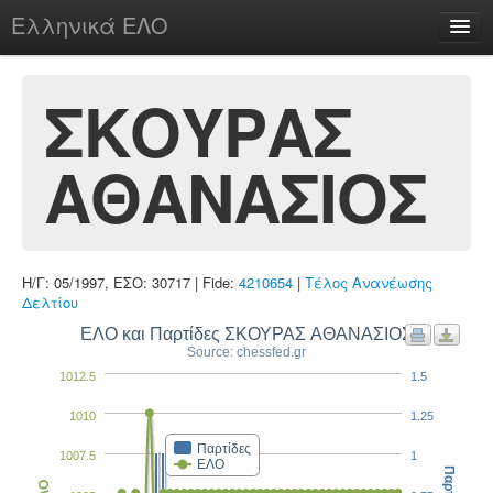
Ελληνικά ΕΛΟ
Περί
ΣΚΟΥΡΑΣ
ΑΘΑΝΑΣΙΟΣ
chesstu.be @ discord
Login
Η/Γ: 05/1997, ΕΣΟ: 30717 | Fide:
4210654
|
Τέλος Ανανέωσης
Δελτίου
ΕΛΟ και Παρτίδες ΣΚΟΥΡΑΣ ΑΘΑΝΑΣΙΟΣ
Source: chessfed.gr
1012.5
1.5
1010
1.25
Παρτίδες
1007.5
1
ΕΛΟ