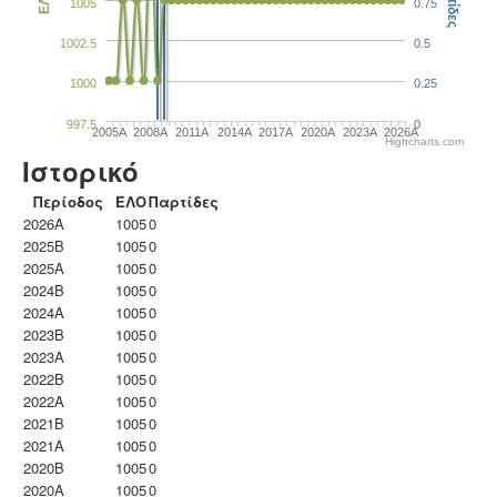
Παρτίδες
ΕΛΟ
1005
0.75
1002.5
0.5
1000
0.25
997.5
0
2005A
2008A
2011A
2014A
2017A
2020A
2023Α
2026A
Highcharts.com
Ιστορικό
Περίοδος
ΕΛΟ
Παρτίδες
2026A
1005
0
2025B
1005
0
2025A
1005
0
2024B
1005
0
2024A
1005
0
2023B
1005
0
2023Α
1005
0
2022B
1005
0
2022A
1005
0
2021B
1005
0
2021A
1005
0
2020B
1005
0
2020A
1005
0