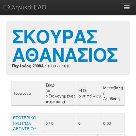
Ελληνικά ΕΛΟ
Περί
ΣΚΟΥΡΑΣ
ΑΘΑΝΑΣΙΟΣ
chesstu.be @ discord
Login
Περίοδος 2008A
: 1000 -> 1010
Σκορ
Μεταβολή
(σε
ELO
Τουρνουά
ή
αξιολογημένες
αντιπάλων
Απόδοση
παρτίδες)
ΕΣΩΤΕΡΙΚΟ
ΠΡΩΤ/ΜΑ
0 / 0
0
0.00
ΛΕΟΝΤΕΙΟΥ