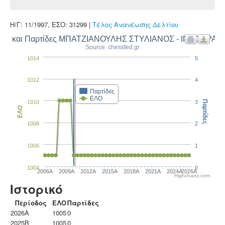
Η/Γ: 11/1997, ΕΣΟ: 31299 |
Τέλος Ανανέωσης Δελτίου
ΛΟ και Παρτίδες ΜΠΑΤΖΙΑΝΟΥΛΗΣ ΣΤΥΛΙΑΝΟΣ - ΙΠΠΟΚΡΑΤ
Source: chessfed.gr
1014
5
1012
4
Παρτίδες
ΕΛΟ
1010
3
Παρτίδες
ΕΛΟ
1008
2
1006
1
1004
0
2006A
2009A
2012A
2015A
2018A
2021A
2024A
2026A
Highcharts.com
Ιστορικό
Περίοδος
ΕΛΟ
Παρτίδες
2026A
1005
0
2025B
1005
0