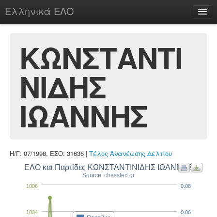
Ελληνικά ΕΛΟ
Περί
ΚΩΝΣΤΑΝΤΙ
ΝΙΔΗΣ
chesstu.be @ discord
Login
ΙΩΑΝΝΗΣ
Η/Γ: 07/1998, ΕΣΟ: 31636 |
Τέλος Ανανέωσης Δελτίου
ΕΛΟ και Παρτίδες ΚΩΝΣΤΑΝΤΙΝΙΔΗΣ ΙΩΑΝΝΗΣ
Source: chessfed.gr
1006
0.08
1004
0.06