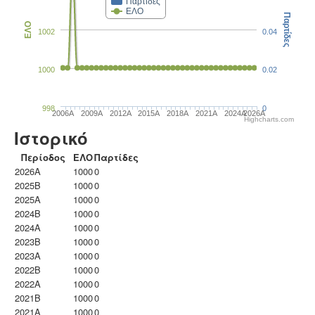
Παρτίδες
ΕΛΟ
Παρτίδες
ΕΛΟ
1002
0.04
1000
0.02
998
0
2006A
2009A
2012A
2015A
2018A
2021A
2024A
2026A
Highcharts.com
Ιστορικό
Περίοδος
ΕΛΟ
Παρτίδες
2026A
1000
0
2025B
1000
0
2025A
1000
0
2024B
1000
0
2024A
1000
0
2023B
1000
0
2023Α
1000
0
2022B
1000
0
2022A
1000
0
2021B
1000
0
2021A
1000
0