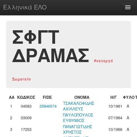
Ελληνικά ΕΛΟ
Περί
ΣΦΓΤ
ΔΡΑΜΑΣ
chesstu.be @ discord
Ανενεργό
Login
Σωματείο
ΑΑ
ΚΩΔΙΚΟΣ
FIDE
ΟΝΟΜΑ
Η/Γ
ΦΥΛΟ
ΤΣΑΚΑΛΟΦΙΔΗΣ
1
04583
25846574
10/1961
Α
ΑΧΙΛΛΕΥΣ
ΠΑΥΛΟΠΟΥΛΟΣ
2
03009
07/1964
Α
ΕΥΘΥΜΙΟΣ
ΠΑΝΑΓΙΩΤΙΔΗΣ
3
17253
10/1966
Α
ΧΡΗΣΤΟΣ