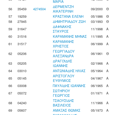
ΜΑΡΙΑ
ΔΕΡΜΕΝΤΖΗ
56
35459
4274504
09/2000
Θ
ΑΙΚΑΤΕΡΙΝΗ
57
19259
ΚΡΑΣΤΑΝΑ ΕΛΕΝΗ
05/1986
Θ
58
27945
ΔΗΜΗΤΡΙΑΔΟΥ ΖΩΗ
03/1993
Θ
ΔΑΦΝΑΚΗΣ
59
31647
11/1998
Α
ΣΤΑΥΡΟΣ
60
31516
ΚΑΡΑΜΑΝΗΣ ΜΗΝΑΣ
11/1995
Α
ΚΑΡΑΜΑΝΗΣ
61
31517
06/1999
Α
ΧΡΗΣΤΟΣ
ΓΕΩΡΓΙΑΔΟΥ
62
05206
06/1961
Θ
ΑΛΕΞΑΝΔΡΑ
ΔΡΑΓΟΪΔΗΣ
63
05205
02/1966
Α
ΙΩΑΝΝΗΣ
64
03010
ΑΝΤΩΝΙΑΔΗΣ ΗΛΙΑΣ
05/1964
Α
ΑΡΙΣΤΟΓΛΟΥ
65
05145
04/1967
Α
ΕΥΘΥΜΙΟΣ
66
03008
ΠΑΥΛΙΔΗΣ ΙΩΑΝΝΗΣ
06/1965
Α
ΣΩΤΗΡΙΟΥ
67
05072
01/1971
Α
ΓΕΩΡΓΙΟΣ
ΤΣΑΟΥΣΙΔΗΣ
68
04240
11/1966
Α
ΒΑΣΙΛΕΙΟΣ
69
05607
ΑΜΑΞΑΣ ΘΩΜΑΣ
05/1973
Α