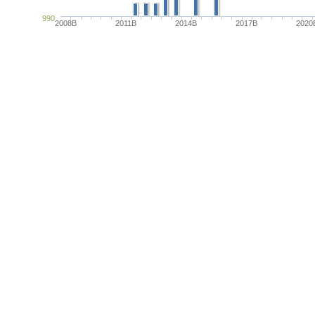
990
2008B
2011B
2014B
2017B
2020