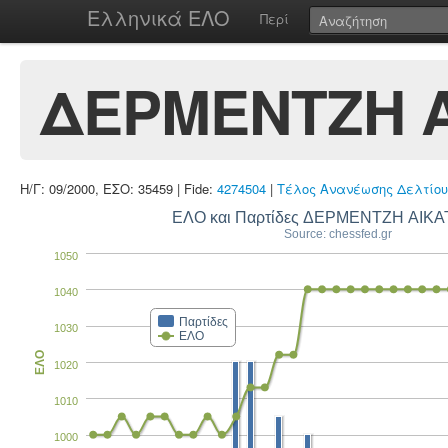
Ελληνικά ΕΛΟ
Περί
ΔΕΡΜΕΝΤΖΗ Α
Η/Γ: 09/2000, ΕΣΟ: 35459 | Fide:
4274504
|
Τέλος Ανανέωσης Δελτίου
ΕΛΟ και Παρτίδες ΔΕΡΜΕΝΤΖΗ ΑΙΚ
Source: chessfed.gr
1050
1040
Παρτίδες
1030
ΕΛΟ
ΕΛΟ
1020
1010
1000