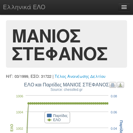
Ελληνικά ΕΛΟ
Περί
ΜΑΝΙΟΣ
ΣΤΕΦΑΝΟΣ
chesstu.be @ discord
Login
Η/Γ: 03/1999, ΕΣΟ: 31722 |
Τέλος Ανανέωσης Δελτίου
ΕΛΟ και Παρτίδες ΜΑΝΙΟΣ ΣΤΕΦΑΝΟΣ
Source: chessfed.gr
1006
0.08
1004
0.06
Παρτίδες
ΕΛΟ
Παρτίδες
ΕΛΟ
1002
0.04