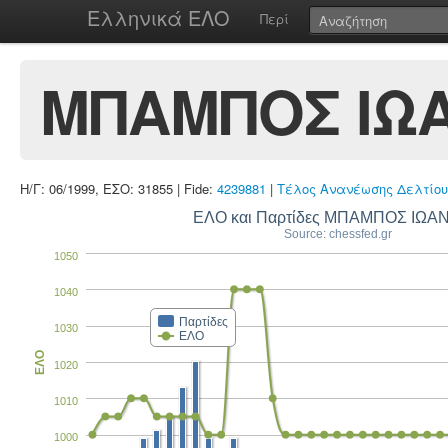
Ελληνικά ΕΛΟ
Περί
ΜΠΑΜΠΟΣ ΙΩ
Η/Γ: 06/1999, ΕΣΟ: 31855 | Fide:
4239881
|
Τέλος Ανανέωσης Δελτίου
ΕΛΟ και Παρτίδες ΜΠΑΜΠΟΣ ΙΩΑ
Source: chessfed.gr
1050
1040
Παρτίδες
1030
ΕΛΟ
ΕΛΟ
1020
1010
1000