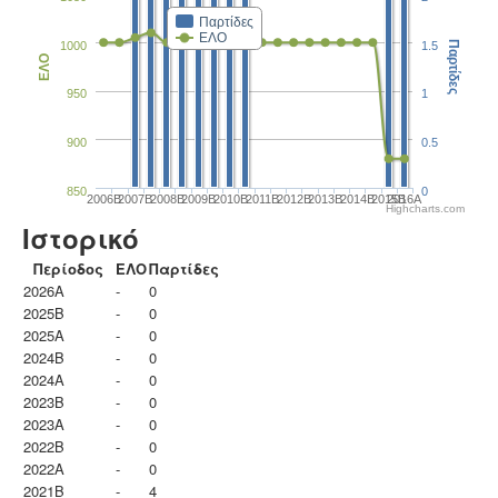
Παρτίδες
ΕΛΟ
1000
1.5
Παρτίδες
ΕΛΟ
950
1
900
0.5
850
0
2006B
2007B
2008B
2009B
2010B
2011B
2012B
2013B
2014B
2015B
2016A
Highcharts.com
Ιστορικό
Περίοδος
ΕΛΟ
Παρτίδες
2026A
-
0
2025B
-
0
2025A
-
0
2024B
-
0
2024A
-
0
2023B
-
0
2023Α
-
0
2022B
-
0
2022A
-
0
2021B
-
4