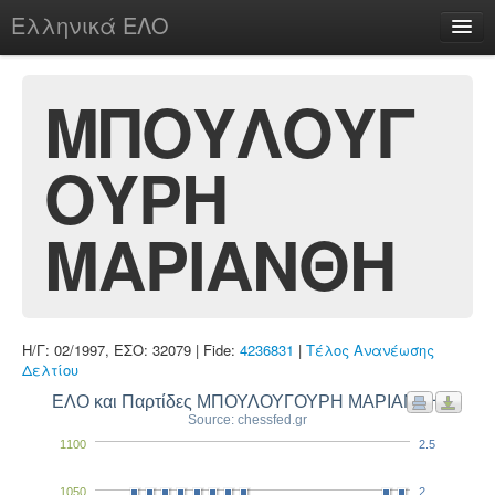
Ελληνικά ΕΛΟ
Περί
ΜΠΟΥΛΟΥΓ
ΟΥΡΗ
chesstu.be @ discord
Login
ΜΑΡΙΑΝΘΗ
Η/Γ: 02/1997, ΕΣΟ: 32079 | Fide:
4236831
|
Τέλος Ανανέωσης
Δελτίου
ΕΛΟ και Παρτίδες ΜΠΟΥΛΟΥΓΟΥΡΗ ΜΑΡΙΑΝΘΗ
Source: chessfed.gr
1100
2.5
1050
2