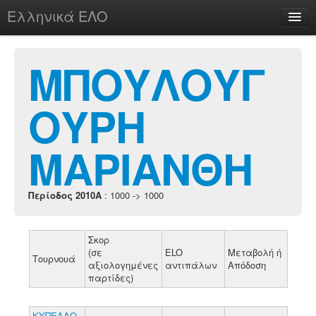
Ελληνικά ΕΛΟ
Περί
ΜΠΟΥΛΟΥΓ
ΟΥΡΗ
chesstu.be @ discord
Login
ΜΑΡΙΑΝΘΗ
Περίοδος 2010A
: 1000 -> 1000
Σκορ
(σε
ELO
Μεταβολή ή
Τουρνουά
αξιολογημένες
αντιπάλων
Απόδοση
παρτίδες)
ΚΥΠΕΛΛΟ