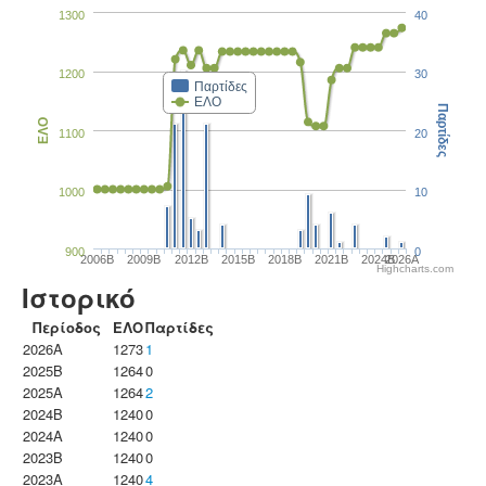
1300
40
1200
30
Παρτίδες
ΕΛΟ
Παρτίδες
ΕΛΟ
1100
20
1000
10
900
0
2006B
2009B
2012B
2015B
2018B
2021B
2024B
2026A
Highcharts.com
Ιστορικό
Περίοδος
ΕΛΟ
Παρτίδες
2026A
1273
1
2025B
1264
0
2025A
1264
2
2024B
1240
0
2024A
1240
0
2023B
1240
0
2023Α
1240
4