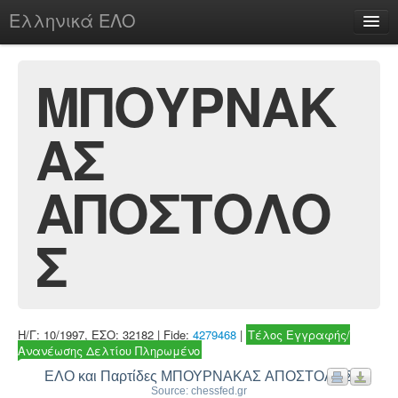
Ελληνικά ΕΛΟ
Περί
ΜΠΟΥΡΝΑΚ
ΑΣ
chesstu.be @ discord
Login
ΑΠΟΣΤΟΛΟ
Σ
Η/Γ: 10/1997, ΕΣΟ: 32182 | Fide:
4279468
|
Τέλος Εγγραφής/
Ανανέωσης Δελτίου Πληρωμένο
ΕΛΟ και Παρτίδες ΜΠΟΥΡΝΑΚΑΣ ΑΠΟΣΤΟΛΟΣ
Source: chessfed.gr