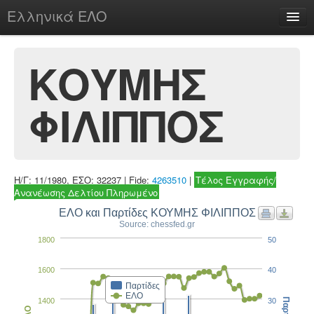
Ελληνικά ΕΛΟ
Περί
ΚΟΥΜΗΣ
ΦΙΛΙΠΠΟΣ
chesstu.be @ discord
Login
Η/Γ: 11/1980, ΕΣΟ: 32237 | Fide:
4263510
|
Τέλος Εγγραφής/
Ανανέωσης Δελτίου Πληρωμένο
ΕΛΟ και Παρτίδες ΚΟΥΜΗΣ ΦΙΛΙΠΠΟΣ
Source: chessfed.gr
1800
50
1600
40
Παρτίδες
ΕΛΟ
1400
30