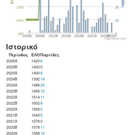
Παρτίδες
ΕΛΟ
1200
20
1000
10
800
0
2006B
2009B
2012B
2015B
2018B
2021B
2024B
2026A
Highcharts.com
Ιστορικό
Περίοδος
ΕΛΟ
Παρτίδες
2026A
1420
8
2025B
1400
0
2025A
1400
8
2024B
1392
14
2024A
1486
23
2023B
1465
12
2023Α
1514
11
2022B
1602
8
2022A
1565
5
2021B
1545
5
2021A
1576
0
2020B
1576
11
2020A
1568
10