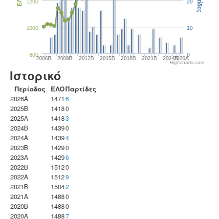
Παρτίδες
ΕΛΟ
1200
20
1000
10
800
0
2006B
2009B
2012B
2015B
2018B
2021B
2024B
2026A
Highcharts.com
Ιστορικό
Περίοδος
ΕΛΟ
Παρτίδες
2026A
1471
6
2025B
1418
0
2025A
1418
3
2024B
1439
0
2024A
1439
4
2023B
1429
0
2023Α
1429
6
2022B
1512
0
2022A
1512
9
2021B
1504
2
2021A
1488
0
2020B
1488
0
2020A
1488
7