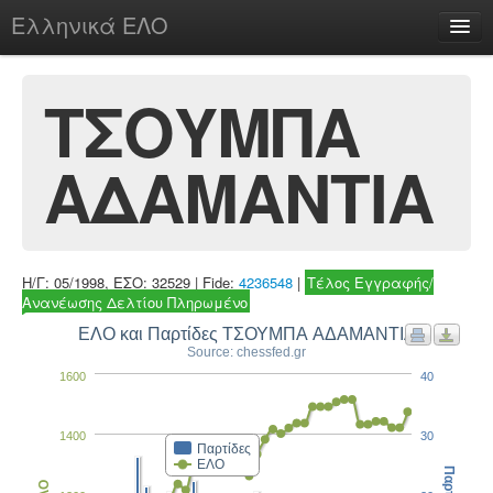
Ελληνικά ΕΛΟ
Περί
ΤΣΟΥΜΠΑ
ΑΔΑΜΑΝΤΙΑ
chesstu.be @ discord
Login
Η/Γ: 05/1998, ΕΣΟ: 32529 | Fide:
4236548
|
Τέλος Εγγραφής/
Ανανέωσης Δελτίου Πληρωμένο
ΕΛΟ και Παρτίδες ΤΣΟΥΜΠΑ ΑΔΑΜΑΝΤΙΑ
Source: chessfed.gr
1600
40
1400
30
Παρτίδες
ΕΛΟ