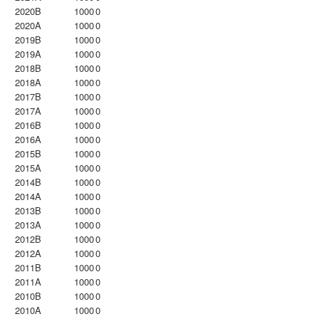
2020B
1000
0
2020A
1000
0
2019B
1000
0
2019A
1000
0
2018B
1000
0
2018A
1000
0
2017B
1000
0
2017A
1000
0
2016B
1000
0
2016A
1000
0
2015B
1000
0
2015A
1000
0
2014B
1000
0
2014A
1000
0
2013B
1000
0
2013A
1000
0
2012B
1000
0
2012A
1000
0
2011B
1000
0
2011A
1000
0
2010B
1000
0
2010A
1000
0