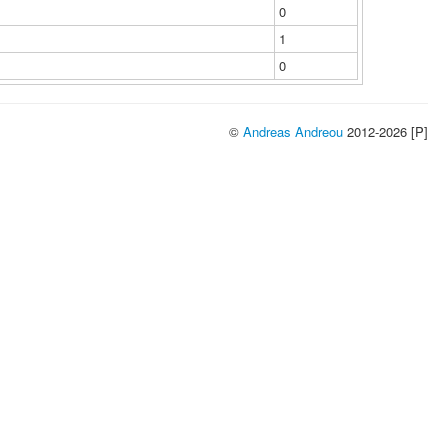
0
1
0
©
Andreas Andreou
2012-2026 [P]