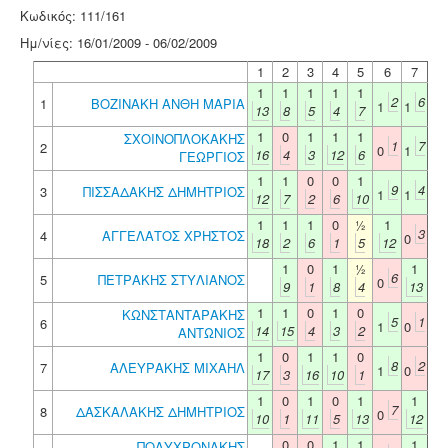
Κωδικός: 111/161
Ημ/νίες: 16/01/2009 - 06/02/2009
1
2
3
4
5
6
7
1
1
1
1
1
2
6
1
ΒΟΖΙΝΑΚΗ ΑΝΘΗ ΜΑΡΙΑ
1
1
13
8
5
4
7
1
0
1
1
1
ΣΧΟΙΝΟΠΛΟΚΑΚΗΣ
1
7
2
0
1
16
4
3
12
6
ΓΕΩΡΓΙΟΣ
1
1
0
0
1
9
4
3
ΠΙΣΣΑΔΑΚΗΣ ΔΗΜΗΤΡΙΟΣ
1
1
12
7
2
6
10
1
1
1
0
½
1
3
4
ΑΓΓΕΛΑΤΟΣ ΧΡΗΣΤΟΣ
0
18
2
6
1
5
12
1
0
1
½
1
6
5
ΠΕΤΡΑΚΗΣ ΣΤΥΛΙΑΝΟΣ
0
9
1
8
4
13
1
1
0
1
0
ΚΩΝΣΤΑΝΤΑΡΑΚΗΣ
5
1
6
1
0
14
15
4
3
2
ΑΝΤΩΝΙΟΣ
1
0
1
1
0
8
2
7
ΑΛΕΥΡΑΚΗΣ ΜΙΧΑΗΛ
1
0
17
3
16
10
1
1
0
1
0
1
1
7
8
ΔΑΣΚΑΛΑΚΗΣ ΔΗΜΗΤΡΙΟΣ
0
10
1
11
5
13
12
0
0
1
1
1
ΠΟΛΥΧΡΟΝΑΚΗΣ