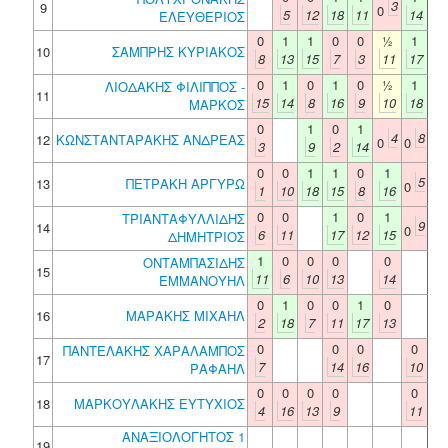
3
9
0
5
12
18
11
14
ΕΛΕΥΘΕΡΙΟΣ
0
1
1
0
0
½
1
10
ΣΑΜΠΡΗΣ ΚΥΡΙΑΚΟΣ
8
13
15
7
3
11
17
0
1
0
1
0
½
1
ΛΙΟΔΑΚΗΣ ΦΙΛΙΠΠΟΣ -
11
15
14
8
16
9
10
18
ΜΑΡΚΟΣ
0
1
0
1
4
8
12
ΚΩΝΣΤΑΝΤΑΡΑΚΗΣ ΑΝΔΡΕΑΣ
0
0
3
9
2
14
0
0
1
1
0
1
5
13
ΠΕΤΡΑΚΗ ΑΡΓΥΡΩ
0
1
10
18
15
8
16
0
0
1
0
1
ΤΡΙΑΝΤΑΦΥΛΛΙΔΗΣ
9
14
0
6
11
17
12
15
ΔΗΜΗΤΡΙΟΣ
1
0
0
0
0
ΟΝΤΑΜΠΑΣΙΔΗΣ
15
11
6
10
13
14
ΕΜΜΑΝΟΥΗΛ
0
1
0
0
1
0
16
ΜΑΡΑΚΗΣ ΜΙΧΑΗΛ
2
18
7
11
17
13
0
0
0
0
ΠΑΝΤΕΛΑΚΗΣ ΧΑΡΑΛΑΜΠΟΣ
17
7
14
16
10
ΡΑΦΑΗΛ
0
0
0
0
0
18
ΜΑΡΚΟΥΛΑΚΗΣ ΕΥΤΥΧΙΟΣ
4
16
13
9
11
ΑΝΑΞΙΟΛΟΓΗΤΟΣ 1
19