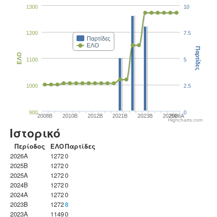
1300
10
1200
7.5
Παρτίδες
ΕΛΟ
Παρτίδες
ΕΛΟ
1100
5
1000
2.5
900
0
2008B
2010B
2012B
2021B
2023B
2025B
2026A
Highcharts.com
Ιστορικό
Περίοδος
ΕΛΟ
Παρτίδες
2026A
1272
0
2025B
1272
0
2025A
1272
0
2024B
1272
0
2024A
1272
0
2023B
1272
8
2023Α
1149
0