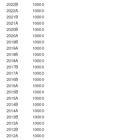
2022B
1000
0
2022A
1000
0
2021B
1000
0
2021A
1000
0
2020B
1000
0
2020A
1000
0
2019B
1000
0
2019A
1000
0
2018B
1000
0
2018A
1000
0
2017B
1000
0
2017A
1000
0
2016B
1000
0
2016A
1000
0
2015B
1000
0
2015A
1000
0
2014B
1000
0
2014A
1000
0
2013B
1000
0
2013A
1000
0
2012B
1000
0
2012A
1000
0