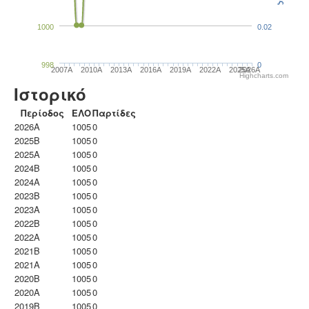
1000
0.02
998
0
2007A
2010A
2013A
2016A
2019A
2022A
2025A
2026A
Highcharts.com
Ιστορικό
Περίοδος
ΕΛΟ
Παρτίδες
2026A
1005
0
2025B
1005
0
2025A
1005
0
2024B
1005
0
2024A
1005
0
2023B
1005
0
2023Α
1005
0
2022B
1005
0
2022A
1005
0
2021B
1005
0
2021A
1005
0
2020B
1005
0
2020A
1005
0
2019B
1005
0