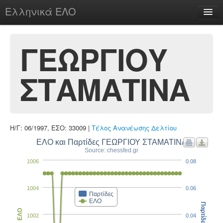
Ελληνικά ΕΛΟ
Περί
ΓΕΩΡΓΙΟΥ
ΣΤΑΜΑΤΙΝΑ
chesstu.be @ discord
Login
Η/Γ: 06/1997, ΕΣΟ: 33009 |
Τέλος Ανανέωσης Δελτίου
ΕΛΟ και Παρτίδες ΓΕΩΡΓΙΟΥ ΣΤΑΜΑΤΙΝΑ
Source: chessfed.gr
1006
0.08
1004
0.06
Παρτίδες
ΕΛΟ
Παρτίδες
ΕΛΟ
1002
0.04