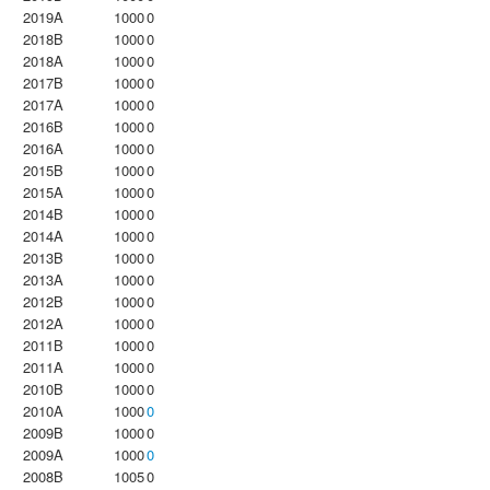
2019A
1000
0
2018B
1000
0
2018A
1000
0
2017B
1000
0
2017A
1000
0
2016B
1000
0
2016A
1000
0
2015B
1000
0
2015A
1000
0
2014B
1000
0
2014A
1000
0
2013B
1000
0
2013A
1000
0
2012B
1000
0
2012A
1000
0
2011B
1000
0
2011A
1000
0
2010B
1000
0
2010A
1000
0
2009B
1000
0
2009A
1000
0
2008B
1005
0