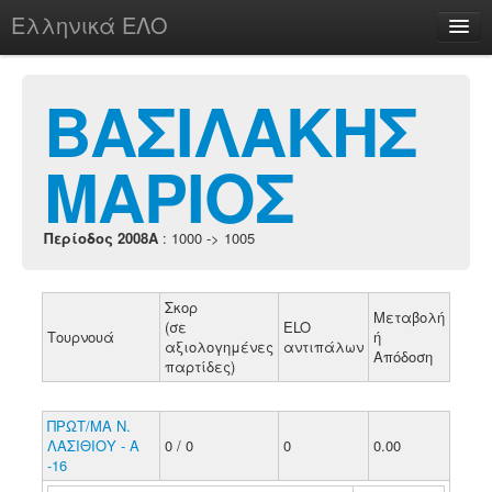
Ελληνικά ΕΛΟ
Περί
ΒΑΣΙΛΑΚΗΣ
ΜΑΡΙΟΣ
chesstu.be @ discord
Login
Περίοδος 2008A
: 1000 -> 1005
Σκορ
Μεταβολή
(σε
ELO
Τουρνουά
ή
αξιολογημένες
αντιπάλων
Απόδοση
παρτίδες)
ΠΡΩΤ/ΜΑ Ν.
ΛΑΣΙΘΙΟΥ - Α
0 / 0
0
0.00
-16