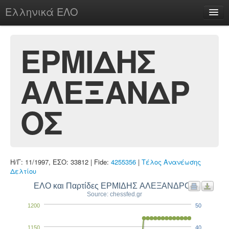
Ελληνικά ΕΛΟ
Περί
ΕΡΜΙΔΗΣ
ΑΛΕΞΑΝΔΡ
chesstu.be @ discord
Login
ΟΣ
Η/Γ: 11/1997, ΕΣΟ: 33812 | Fide:
4255356
|
Τέλος Ανανέωσης
Δελτίου
ΕΛΟ και Παρτίδες ΕΡΜΙΔΗΣ ΑΛΕΞΑΝΔΡΟΣ
Source: chessfed.gr
1200
50
1150
40