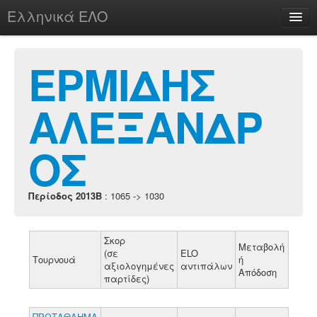
Ελληνικά ΕΛΟ
Περί
ΕΡΜΙΔΗΣ
ΑΛΕΞΑΝΔΡ
chesstu.be @ discord
Login
ΟΣ
Περίοδος 2013B
: 1065 -> 1030
Σκορ
Μεταβολή
(σε
ELO
Τουρνουά
ή
αξιολογημένες
αντιπάλων
Απόδοση
παρτίδες)
ΠΡΩΤΑΘΛΗΜΑ