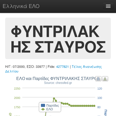
Ελληνικά ΕΛΟ
Περί
ΦΥΝΤΡΙΛΑΚ
ΗΣ ΣΤΑΥΡΟΣ
chesstu.be @ discord
Login
Η/Γ: 07/2000, ΕΣΟ: 33977 | Fide:
4277821
|
Τέλος Ανανέωσης
Δελτίου
ΕΛΟ και Παρτίδες ΦΥΝΤΡΙΛΑΚΗΣ ΣΤΑΥΡΟΣ
Source: chessfed.gr
2250
120
2000
100
Παρτίδες
1750
80
ΕΛΟ