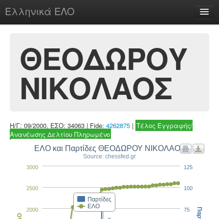
Ελληνικά ΕΛΟ
Περί
ΘΕΟΔΩΡΟΥ
ΝΙΚΟΛΑΟΣ
chesstu.be @ discord
Login
Η/Γ: 09/2000, ΕΣΟ: 34063 | Fide:
4262875
|
Τέλος Εγγραφής/
Ανανέωσης Δελτίου Πληρωμένο
ΕΛΟ και Παρτίδες ΘΕΟΔΩΡΟΥ ΝΙΚΟΛΑΟΣ
Source: chessfed.gr
3000
125
2500
100
Παρτίδες
ΕΛΟ
2000
75