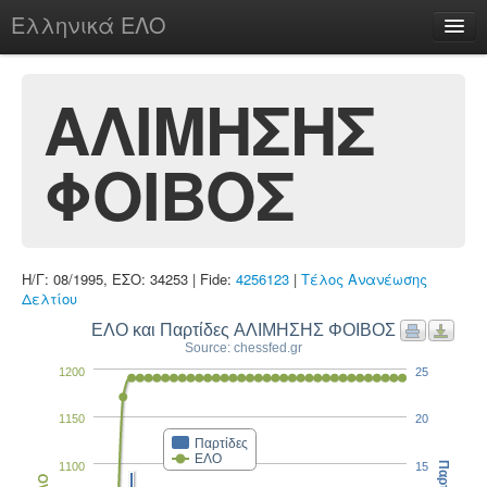
Ελληνικά ΕΛΟ
Περί
ΑΛΙΜΗΣΗΣ
ΦΟΙΒΟΣ
chesstu.be @ discord
Login
Η/Γ: 08/1995, ΕΣΟ: 34253 | Fide:
4256123
|
Τέλος Ανανέωσης
Δελτίου
ΕΛΟ και Παρτίδες ΑΛΙΜΗΣΗΣ ΦΟΙΒΟΣ
Source: chessfed.gr
1200
25
1150
20
Παρτίδες
ΕΛΟ
1100
15