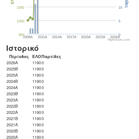
Παρτίδες
ΕΛΟ
1050
10
1000
5
950
0
2008A
2011A
2014A
2017A
2020A
2023Α
2026A
Highcharts.com
Ιστορικό
Περίοδος
ΕΛΟ
Παρτίδες
2026A
1190
0
2025B
1190
0
2025A
1190
0
2024B
1190
0
2024A
1190
0
2023B
1190
0
2023Α
1190
0
2022B
1190
0
2022A
1190
0
2021B
1190
0
2021A
1190
0
2020B
1190
0
2020A
1190
0