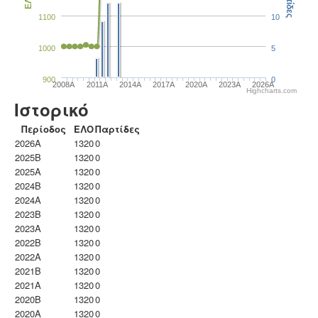
Παρτίδες
ΕΛΟ
1100
10
1000
5
900
0
2008A
2011A
2014A
2017A
2020A
2023Α
2026A
Highcharts.com
Ιστορικό
Περίοδος
ΕΛΟ
Παρτίδες
2026A
1320
0
2025B
1320
0
2025A
1320
0
2024B
1320
0
2024A
1320
0
2023B
1320
0
2023Α
1320
0
2022B
1320
0
2022A
1320
0
2021B
1320
0
2021A
1320
0
2020B
1320
0
2020A
1320
0