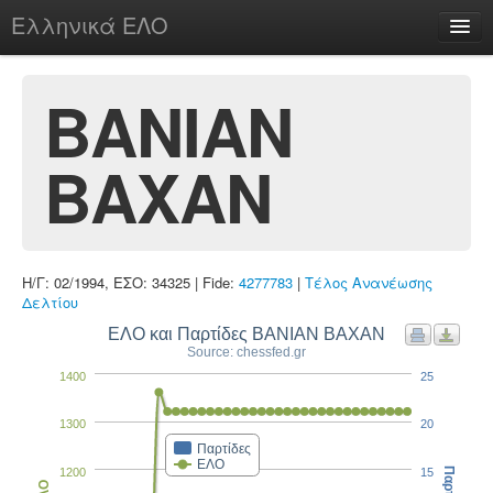
Ελληνικά ΕΛΟ
Περί
ΒΑΝΙΑΝ
ΒΑΧΑΝ
chesstu.be @ discord
Login
Η/Γ: 02/1994, ΕΣΟ: 34325 | Fide:
4277783
|
Τέλος Ανανέωσης
Δελτίου
ΕΛΟ και Παρτίδες ΒΑΝΙΑΝ ΒΑΧΑΝ
Source: chessfed.gr
1400
25
1300
20
Παρτίδες
ΕΛΟ
1200
15