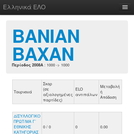
Ελληνικά ΕΛΟ
Περί
ΒΑΝΙΑΝ
ΒΑΧΑΝ
chesstu.be @ discord
Login
Περίοδος 2008A
: 1000 -> 1000
Σκορ
Μεταβολή
(σε
ELO
Τουρνουά
ή
αξιολογημένες
αντιπάλων
Απόδοση
παρτίδες)
ΔΙΣΥΛΛΟΓΙΚΟ
ΠΡΩΤ/ΜΑ Γ΄
ΕΘΝΙΚΗΣ
0 / 0
0
0.00
ΚΑΤΗΓΟΡΙΑΣ