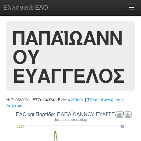
Ελληνικά ΕΛΟ
Περί
ΠΑΠΑΪΩΑΝΝ
ΟΥ
chesstu.be @ discord
Login
ΕΥΑΓΓΕΛΟΣ
Η/Γ: 05/2001, ΕΣΟ: 34374 | Fide:
4273001
|
Τέλος Ανανέωσης
Δελτίου
ΕΛΟ και Παρτίδες ΠΑΠΑΪΩΑΝΝΟΥ ΕΥΑΓΓΕΛΟΣ
Source: chessfed.gr
1150
40