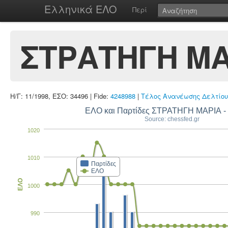
Ελληνικά ΕΛΟ
Περί
ΣΤΡΑΤΗΓΗ ΜΑ
Η/Γ: 11/1998, ΕΣΟ: 34496 | Fide:
4248988
|
Τέλος Ανανέωσης Δελτίου
ΕΛΟ και Παρτίδες ΣΤΡΑΤΗΓΗ ΜΑΡΙΑ 
Source: chessfed.gr
1020
1010
Παρτίδες
ΕΛΟ
ΕΛΟ
1000
990