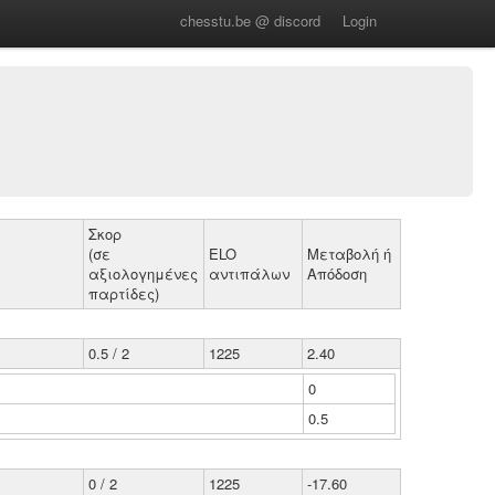
chesstu.be @ discord
Login
Σκορ
(σε
ELO
Μεταβολή ή
αξιολογημένες
αντιπάλων
Απόδοση
παρτίδες)
0.5 / 2
1225
2.40
0
0.5
0 / 2
1225
-17.60