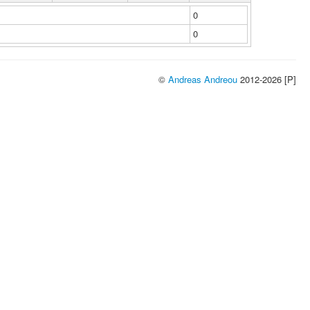
0
0
©
Andreas Andreou
2012-2026 [P]