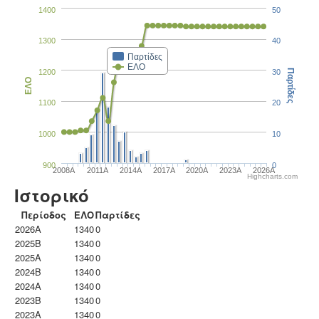
1400
50
1300
40
Παρτίδες
ΕΛΟ
1200
30
Παρτίδες
ΕΛΟ
1100
20
1000
10
900
0
2008A
2011A
2014A
2017A
2020A
2023Α
2026A
Highcharts.com
Ιστορικό
Περίοδος
ΕΛΟ
Παρτίδες
2026A
1340
0
2025B
1340
0
2025A
1340
0
2024B
1340
0
2024A
1340
0
2023B
1340
0
2023Α
1340
0