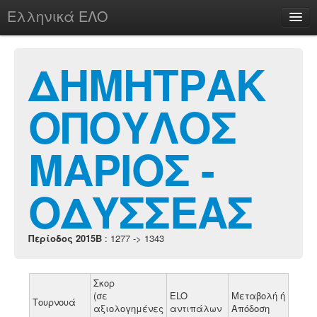
Ελληνικά ΕΛΟ
Περί
ΔΗΜΗΤΡΑΚ
ΟΠΟΥΛΟΣ
chesstu.be @ discord
Login
ΜΑΡΙΟΣ -
ΟΔΥΣΣΕΑΣ
Περίοδος 2015B
: 1277 -> 1343
Σκορ
(σε
ELO
Μεταβολή ή
Τουρνουά
αξιολογημένες
αντιπάλων
Απόδοση