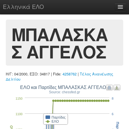
Ελληνικά ΕΛΟ
Περί
ΜΠΑΛΑΣΚΑ
Σ ΑΓΓΕΛΟΣ
chesstu.be @ discord
Login
Η/Γ: 04/2000, ΕΣΟ: 34817 | Fide:
4258762
|
Τέλος Ανανέωσης
Δελτίου
ΕΛΟ και Παρτίδες ΜΠΑΛΑΣΚΑΣ ΑΓΓΕΛΟΣ
Source: chessfed.gr
1150
8
1100
6
Παρτίδες
ΕΛΟ