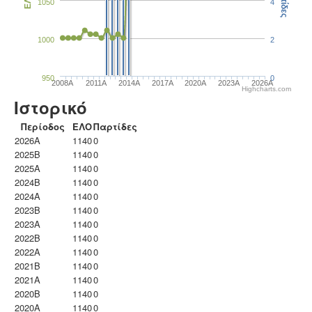
Παρτίδες
ΕΛΟ
1050
4
1000
2
950
0
2008A
2011A
2014A
2017A
2020A
2023Α
2026A
Highcharts.com
Ιστορικό
Περίοδος
ΕΛΟ
Παρτίδες
2026A
1140
0
2025B
1140
0
2025A
1140
0
2024B
1140
0
2024A
1140
0
2023B
1140
0
2023Α
1140
0
2022B
1140
0
2022A
1140
0
2021B
1140
0
2021A
1140
0
2020B
1140
0
2020A
1140
0