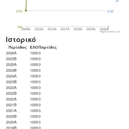
1000
0.02
998
0
2008A
2011A
2014A
2017A
2020A
2023Α
2026A
Highcharts.com
Ιστορικό
Περίοδος
ΕΛΟ
Παρτίδες
2026A
1005
0
2025B
1005
0
2025A
1005
0
2024B
1005
0
2024A
1005
0
2023B
1005
0
2023Α
1005
0
2022B
1005
0
2022A
1005
0
2021B
1005
0
2021A
1005
0
2020B
1005
0
2020A
1005
0
2019B
1005
0