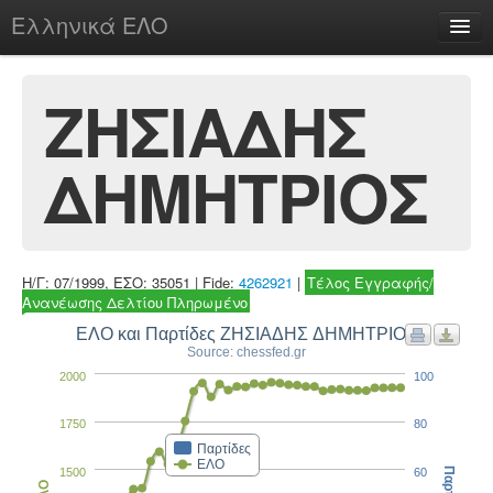
Ελληνικά ΕΛΟ
Περί
ΖΗΣΙΑΔΗΣ
ΔΗΜΗΤΡΙΟΣ
chesstu.be @ discord
Login
Η/Γ: 07/1999, ΕΣΟ: 35051 | Fide:
4262921
|
Τέλος Εγγραφής/
Ανανέωσης Δελτίου Πληρωμένο
ΕΛΟ και Παρτίδες ΖΗΣΙΑΔΗΣ ΔΗΜΗΤΡΙΟΣ
Source: chessfed.gr
2000
100
1750
80
Παρτίδες
ΕΛΟ
1500
60