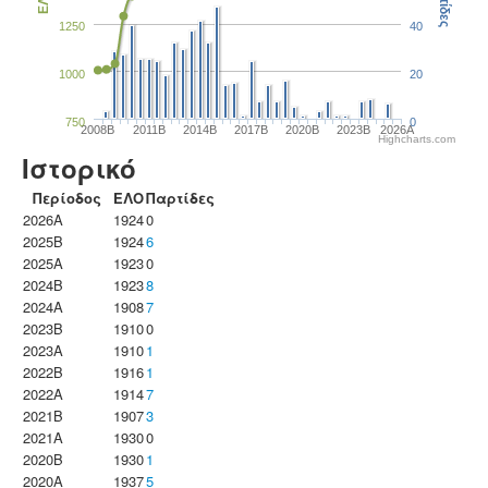
Παρτίδες
ΕΛΟ
1250
40
1000
20
750
0
2008B
2011B
2014B
2017B
2020B
2023B
2026A
Highcharts.com
Ιστορικό
Περίοδος
ΕΛΟ
Παρτίδες
2026A
1924
0
2025B
1924
6
2025A
1923
0
2024B
1923
8
2024A
1908
7
2023B
1910
0
2023Α
1910
1
2022B
1916
1
2022A
1914
7
2021B
1907
3
2021A
1930
0
2020B
1930
1
2020A
1937
5