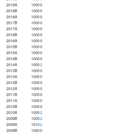
2019A
1000
0
2018B
1000
0
2018A
1000
0
2017B
1000
0
2017A
1000
0
2016B
1000
0
2016A
1000
0
2015B
1000
0
2015A
1000
0
2014B
1000
0
2014A
1000
2
2013B
1005
0
2013A
1005
0
2012B
1005
0
2012A
1005
0
2011B
1005
0
2011A
1005
0
2010B
1005
0
2010A
1005
2
2009B
1005
2
2009A
1010
2
2008B
1000
0