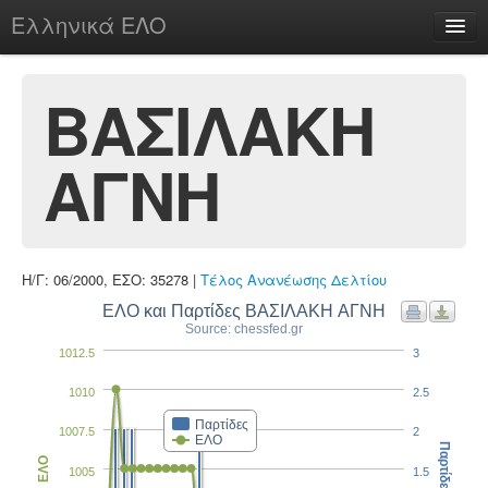
Ελληνικά ΕΛΟ
Περί
ΒΑΣΙΛΑΚΗ
ΑΓΝΗ
chesstu.be @ discord
Login
Η/Γ: 06/2000, ΕΣΟ: 35278 |
Τέλος Ανανέωσης Δελτίου
ΕΛΟ και Παρτίδες ΒΑΣΙΛΑΚΗ ΑΓΝΗ
Source: chessfed.gr
1012.5
3
1010
2.5
Παρτίδες
1007.5
2
ΕΛΟ
Παρτίδες
ΕΛΟ
1005
1.5