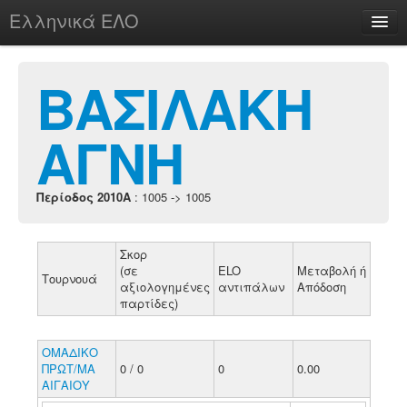
Ελληνικά ΕΛΟ
Περί
ΒΑΣΙΛΑΚΗ
ΑΓΝΗ
chesstu.be @ discord
Login
Περίοδος 2010A
: 1005 -> 1005
Σκορ
(σε
ELO
Μεταβολή ή
Τουρνουά
αξιολογημένες
αντιπάλων
Απόδοση
παρτίδες)
ΟΜΑΔΙΚΟ
ΠΡΩΤ/ΜΑ
0 / 0
0
0.00
ΑΙΓΑΙΟΥ