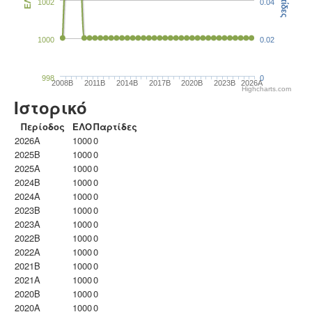
Παρτίδες
ΕΛΟ
1002
0.04
1000
0.02
998
0
2008B
2011B
2014B
2017B
2020B
2023B
2026A
Highcharts.com
Ιστορικό
Περίοδος
ΕΛΟ
Παρτίδες
2026A
1000
0
2025B
1000
0
2025A
1000
0
2024B
1000
0
2024A
1000
0
2023B
1000
0
2023Α
1000
0
2022B
1000
0
2022A
1000
0
2021B
1000
0
2021A
1000
0
2020B
1000
0
2020A
1000
0