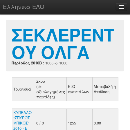
Ελληνικά ΕΛΟ
Περί
ΣΕΚΛΕΡΕΝΤ
ΟΥ ΟΛΓΑ
chesstu.be @ discord
Login
Περίοδος 2010B
: 1005 -> 1000
Σκορ
(σε
ELO
Μεταβολή ή
Τουρνουά
αξιολογημένες
αντιπάλων
Απόδοση
παρτίδες)
ΚΥΠΕΛΛΟ
"ΣΠΥΡΟΣ
ΜΠΙΚΟΣ"
0 / 0
1255
0.00
2010 - Β΄