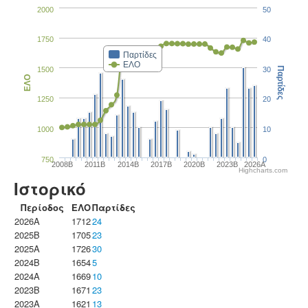
2000
50
1750
40
Παρτίδες
ΕΛΟ
1500
30
Παρτίδες
ΕΛΟ
1250
20
1000
10
750
0
2008B
2011B
2014B
2017B
2020B
2023B
2026A
Highcharts.com
Ιστορικό
Περίοδος
ΕΛΟ
Παρτίδες
2026A
1712
24
2025B
1705
23
2025A
1726
30
2024B
1654
5
2024A
1669
10
2023B
1671
23
2023Α
1621
13