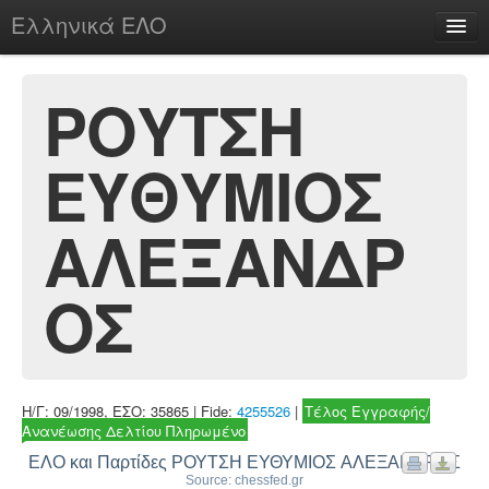
Ελληνικά ΕΛΟ
Περί
ΡΟΥΤΣΗ
ΕΥΘΥΜΙΟΣ
chesstu.be @ discord
Login
ΑΛΕΞΑΝΔΡ
ΟΣ
Η/Γ: 09/1998, ΕΣΟ: 35865 | Fide:
4255526
|
Τέλος Εγγραφής/
Ανανέωσης Δελτίου Πληρωμένο
ΕΛΟ και Παρτίδες ΡΟΥΤΣΗ ΕΥΘΥΜΙΟΣ ΑΛΕΞΑΝΔΡΟΣ
Source: chessfed.gr