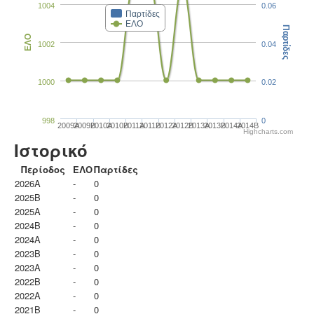
1004
0.06
Παρτίδες
ΕΛΟ
Παρτίδες
ΕΛΟ
1002
0.04
1000
0.02
998
0
2009A
2009B
2010A
2010B
2011A
2011B
2012A
2012B
2013A
2013B
2014A
2014B
Highcharts.com
Ιστορικό
Περίοδος
ΕΛΟ
Παρτίδες
2026A
-
0
2025B
-
0
2025A
-
0
2024B
-
0
2024A
-
0
2023B
-
0
2023Α
-
0
2022B
-
0
2022A
-
0
2021B
-
0