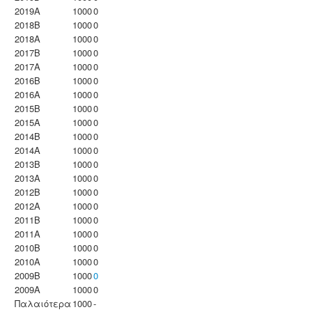
2019A
1000
0
2018B
1000
0
2018A
1000
0
2017B
1000
0
2017A
1000
0
2016B
1000
0
2016A
1000
0
2015B
1000
0
2015A
1000
0
2014B
1000
0
2014A
1000
0
2013B
1000
0
2013A
1000
0
2012B
1000
0
2012A
1000
0
2011B
1000
0
2011A
1000
0
2010B
1000
0
2010A
1000
0
2009B
1000
0
2009A
1000
0
Παλαιότερα
1000
-