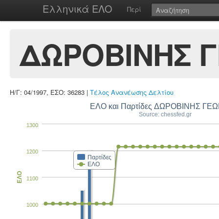
Ελληνικά ΕΛΟ
Περί
ΔΩΡΟΒΙΝΗΣ Γ
Η/Γ: 04/1997, ΕΣΟ: 36283 |
Τέλος Ανανέωσης Δελτίου
ΕΛΟ και Παρτίδες ΔΩΡΟΒΙΝΗΣ ΓΕΩ
Source: chessfed.gr
1300
1200
Παρτίδες
ΕΛΟ
ΕΛΟ
1100
1000