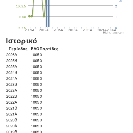
1002.5
2
1000
1
997.5
0
2009A
2012A
2015A
2018A
2021A
2024A
2026A
Highcharts.com
Ιστορικό
Περίοδος
ΕΛΟ
Παρτίδες
2026A
1005
0
2025B
1005
0
2025A
1005
0
2024B
1005
0
2024A
1005
0
2023B
1005
0
2023Α
1005
0
2022B
1005
0
2022A
1005
0
2021B
1005
0
2021A
1005
0
2020B
1005
0
2020A
1005
0
2019B
1005
0