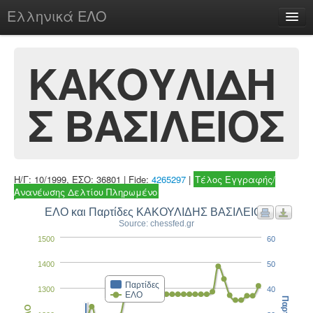
Ελληνικά ΕΛΟ
Περί
ΚΑΚΟΥΛΙΔΗ
Σ ΒΑΣΙΛΕΙΟΣ
chesstu.be @ discord
Login
Η/Γ: 10/1999, ΕΣΟ: 36801 | Fide:
4265297
|
Τέλος Εγγραφής/
Ανανέωσης Δελτίου Πληρωμένο
ΕΛΟ και Παρτίδες ΚΑΚΟΥΛΙΔΗΣ ΒΑΣΙΛΕΙΟΣ
Source: chessfed.gr
1500
60
1400
50
Παρτίδες
1300
40
ΕΛΟ