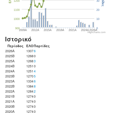
Παρτίδες
ΕΛΟ
1200
30
1100
20
1000
10
900
0
2009A
2012A
2015A
2018A
2021A
2024A
2026A
Highcharts.com
Ιστορικό
Περίοδος
ΕΛΟ
Παρτίδες
2026A
1307
6
2025B
1268
0
2025A
1268
3
2024B
1251
0
2024A
1251
4
2023B
1270
5
2023Α
1334
6
2022B
1384
8
2022A
1284
2
2021B
1274
0
2021A
1274
0
2020B
1274
0
2020A
1274
0