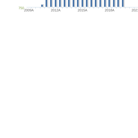
750
2009A
2012A
2015A
2018A
202