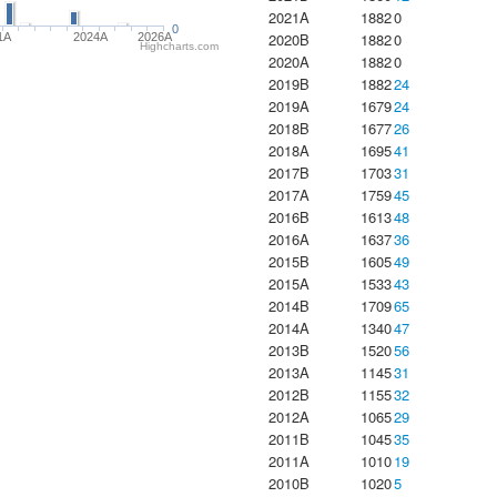
2021A
1882
0
0
2020B
1882
0
1A
2024A
2026A
Highcharts.com
2020A
1882
0
2019B
1882
24
2019A
1679
24
2018B
1677
26
2018A
1695
41
2017B
1703
31
2017A
1759
45
2016B
1613
48
2016A
1637
36
2015B
1605
49
2015A
1533
43
2014B
1709
65
2014A
1340
47
2013B
1520
56
2013A
1145
31
2012B
1155
32
2012A
1065
29
2011B
1045
35
2011A
1010
19
2010B
1020
5